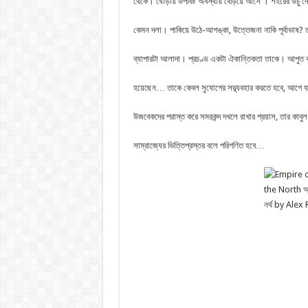
থেকে। ঘােড়ায় উপবিষ্ট অবস্থায় বেড়িয়ে আসে । শহরের উচু 
কেমন দলা। পাকিয়ে উঠে-আশঙ্কা, উত্তেজনা নাকি পূর্বাভাষ? ত
ব্যাপারটা আলাদা। প্রচণ্ড একটা ঐকান্তিকতা তাকে। আপুত করে
হয়েছেন… তাকে কেবল সুযােগের সদ্ব্যবহার করতে হবে, আগে য
উজবেকদের পরাস্ত করে সমরকন্দ দখলে রাখার প্রয়াস, তার কাব
সাম্রাজ্যের ভিত্তিপ্রস্তর বলে পরিগণিত হবে…