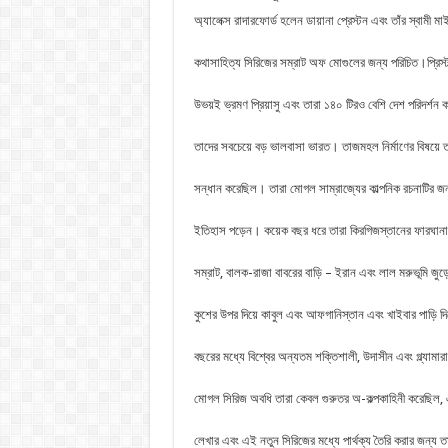
অ্যালেক্স রাদারফোর্ড হলেন ডায়ানা প্রেস্টন এবং তাঁর স্বামী 
কথাসাহিত্য সিরিজের সম্রাট অফ মোগুলের জন্য পরিচিত।প্রিস্ট
উভয়ই ভ্রমণ প্রিয়াসু এবং তারা ১৪০ টিরও বেশি দেশ পরিদর্শন
তাদের সবচেয়ে বড় ভালবাসা ভারত। তাজমহল নির্মাণের বিষয়ে 
সন্ধান করেছিল। তারা মোগল সাম্রাজ্যের কাল্পনিক রচনাটির 
ইতিহাস পড়েন। কয়েক বছর ধরে তারা কিরগিজস্তানের ফারঘানা
সম্রাট, বালক-রাজা বাবরের বাড়ি – ইরান এবং লাল মরুভূমি জুড়ে
কুশের উপর দিয়ে কাবুল এবং আফগানিস্তান এবং খাইবার পাড়ি দ
বছরের মধ্যে বিশ্বের অন্যতম শক্তিশালী, উদাসীন এবং গ্ল্যামা
মোগল সিরিজ অবধি তারা কেবল গুরুতর অ-কল্পকাহিনী করেছিল, এবং
লেখার এবং এই নতুন সিরিজের মধ্যে পার্থক্য তৈরি করার জন্য তা