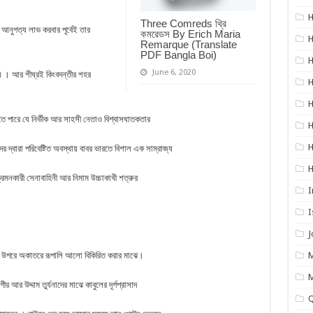
H
Three Comreds থ্রি
 আনুগত্য লাভ করবার পূর্বেই তার
কমরেডস By Erich Maria
H
Remarque (Translate
PDF Bangla Boi)
June 6, 2020
দেয় । আর শীঘ্রই কিংবদন্তীর শহর
H
H
ুঝতে পারে যে নির্ভীক আর সাহসী নেতাও বিশ্বাসঘাতকতার
H
দ্বারা পরিবেষ্টিত অবস্থায় বাবর ভারতে বিশাল এক সাম্রাজ্য
ক্রমনকারী সেনাবাহিনী আর নিমাম উচ্চাকাখী শত্রুর
I
I
পটের উপরে অকাতরে রূপালি আলাে বিকিরিত করার মাঝে।
M
 আর উদ্দাম তুর্যনাদের মাঝে কাবুলের দূর্গপ্রাসাদ
Q