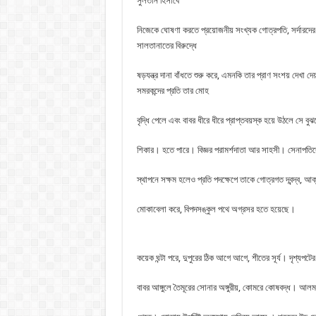
সুলতান হিসাবে
নিজেকে ঘােষণা করতে প্রয়ােজনীয় সংখ্যক গােত্রপতি, সর্দারদের
সালতানাতের বিরুদ্ধে
ষড়যন্ত্র দানা বাঁধতে শুরু করে, এমনকি তার প্রাণ সংশয় দেখা 
সমরকন্দের প্রতি তার মােহ
বৃদ্ধি পেলে এবং বাবর ধীরে ধীরে প্রাপ্তবয়স্ক হয়ে উঠলে সে ব
শিকার। হতে পারে। বিজ্ঞর পরামর্শদাতা আর সাহসী। সেনাপতিদের 
স্থাপনে সক্ষম হলেও প্রতি পদক্ষেপে তাকে গােত্রগত দ্বন্দ্ব, আ
মােকাবেলা করে, বিপদসঙ্কুল পথে অগ্রসর হতে হয়েছে।
কয়েক ঘন্টা পরে, দুপুরের ঠিক আগে আগে, শীতের সূর্য। দৃশ্য
বাবর আঙ্গুলে তৈমূরের সােনার অঙ্গুরীয়, কোমরে কোষবদ্ধ। আলমগীর