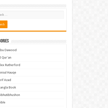
ories
Abu Dawood
l Qur'an
lex Rutherford
nisul Hauqe
rif Azad
Bangla Book
ibhutibhushon
ible