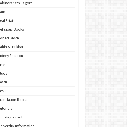
abindranath Tagore
Ram
eal Estate
eligious Books
obert Bloch
ahih Al-Bukhari
idney Sheldon
irat
tudy
afsir
esla
ranslation Books
utorials
ncategorized
niversity Information