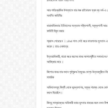
রাদারফোর্ড পাঁচটি শক্তিশালী
আর পর্যায়ক্রমিক উপন্যাসে যার শুরু রাইডারস ফ্রম দ্য নর্থ-
অবর্ণিত কাহিনীর
ধারাবাহিকতায় ইতিহাসের অন্যতম শক্তিশালী, সমৃদ্ধশালী আর
কাহিনী বিবৃত করার
প্রয়াস পেয়েছেন । ১৪৯৪ সাল সেই বছর ফারগানার সুলতান এক | চ
করেন। তার একমাত্র
উত্তরাধিকারী, বারাে বছর বয়সের বাবর আপাতদৃষ্টিতে সমাধানের অ
আবিষ্কার করে ।
কিশাের বাবর তার মহান পূর্বপুরুষ তৈমূরের যােগ্য উত্তরসূরীতে 
সামরিক
অভিযানসমূহ দিল্লী থেকে ভূমধ্যসাগর, সমৃদ্ধ পারস্য থেকে ভােল
বদলে দিয়েছিল।
কিন্তু সাম্রাজ্যের অধিকারী হবার তুলনায় বাবরের বয়স তখন বিপ