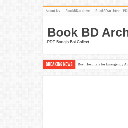
About Us
BookBDarchive
BookBDarchive – PDF
Book BD Arch
PDF Bangla Boi Collect
Breaking News
Best Hospitals for Emergency A