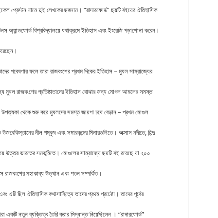
মাইকেল প্রেস্টন নামে দুই লেখকের ছদ্মনাম। “রাদারফোর্ড” ছয়টি বইয়ের ঐতিহাসিক
নস অ্যান্ডফোর্ড বিশ্ববিদ্যালয়ে যথাক্রমে ইতিহাস এবং ইংরেজি পড়াশোনা করেন।
 করেছেন।
তাদের গবেষণার ফলে তারা রাজবংশের প্রথম দিকের ইতিহাস – মুঘল সাম্রাজ্যের
জন্য মুঘল রাজবংশের প্রতিষ্ঠাতাদের ইতিহাস বোঝার জন্য মোগল আমলের সমস্ত
 উপত্যকা থেকে শুরু করে মুঘলদের সমস্ত জায়গা চষে বেড়ান – প্রথম মোগুল
 উজবেকিস্তানের নীল গম্বুজ এবং সমারকন্দের মিনারগুলিতে। অক্সাস নদীতে, হিন্দু
িয়ে উত্তর ভারতের সমভূমিতে। মোগুলের সাম্রাজ্যে ছয়টি বই রয়েছে যা ২০০
রাস রাজবংশের মহাকাব্য উত্থান এবং পতন সম্পর্কিত।
 এটি ছিল ঐতিহাসিক কথাসাহিত্যে তাদের প্রথম প্রচেষ্টা। তাদের পূর্বের
রা একটি নতুন ব্যক্তিত্ব তৈরি করার সিদ্ধান্ত নিয়েছিলেন । “রাদারফোর্ড”