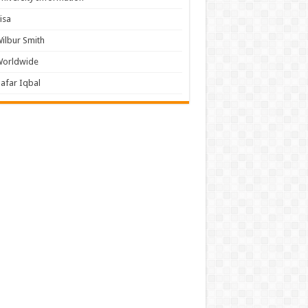
isa
ilbur Smith
Worldwide
afar Iqbal