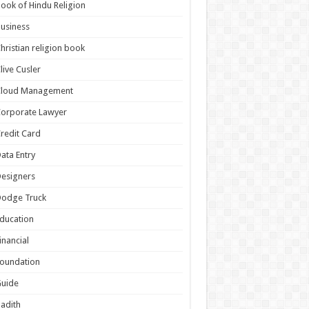
ook of Hindu Religion
usiness
hristian religion book
live Cusler
Cloud Management
orporate Lawyer
redit Card
ata Entry
esigners
Dodge Truck
ducation
inancial
oundation
Guide
adith