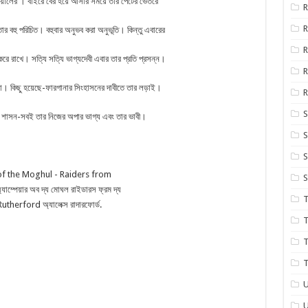
দেয়ালের । বাইরে বের হয়ে আসার সময়ে তার পেটের ভেতরে
R
ার বহু পরিচিত। বহুবার অনুভব করা অনুভূতি। কিন্তু এবারের
R
 রাখে। সত্যি সত্যি ভাগ্যদেবী এবার তার প্রতি প্রসন্ন।
R
া। কিছু হয়েছে-ফারগানার সিংহাসনের দাবীতে তার লড়াই।
R
S
ুল শাসন-সবই তার নিজের অপার ভাগ্য এবং তার ভাবী।
S
S
S
T
T
T
T
U
U