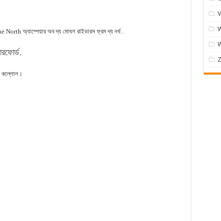
V
W
th অ্যাম্পেয়ার অব দ্য মোঘল রাইডারস ফ্রম দ্য নর্থ .
রফোর্ড.
Z
 কল্লোল।