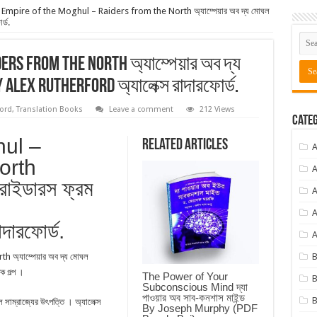
Empire of the Moghul – Raiders from the North অ্যাম্পেয়ার অব দ্য মোঘল
্ড.
ers from the North অ্যাম্পেয়ার অব দ্য
y Alex Rutherford অ্যালেক্স রাদারফোর্ড.
ford
,
Translation Books
Leave a comment
212 Views
Categ
hul –
Related Articles
orth
A
 রাইডারস ফ্রম
A
A
দারফোর্ড.
A
্যাম্পেয়ার অব দ্য মোঘল
ক গল্প ।
The Power of Your
B
Subconscious Mind দ্যা
পাওয়ার অব সাব-কনশাস মাইন্ড
B
 সাম্রাজ্যের উৎপত্তি । অ্যালেক্স
By Joseph Murphy (PDF