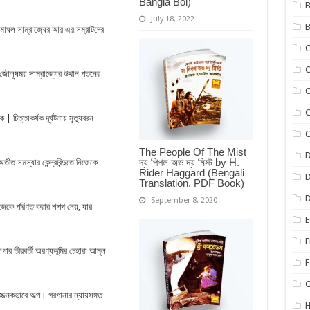
Bangla Boi)
B
July 18, 2022
B
এ মােঘল সাম্রাজ্যের আর এর সম্রাটদের
C
C
 জৌলুষময় সাম্রাজ্যের উথান পতনের
C
িত্তাকর্ষক দূর্ঘটনায় মৃত্যুবরন
C
The People Of The Mist
D
দ্য পিপল অভ দ্য মিস্ট by H.
তীত সমস্যার কেন্দ্রবিন্দুতে নিজেকে
Rider Haggard (Bengali
D
Translation, PDF Book)
September 8, 2020
নিজেকে পরিণত করার শপথ নেয়, যার
E
F
গার তীরবর্তী অরণ্যভূমির চেহারা আমূল
F
জ্জনকভাবে অল্প। গরগানার ন্যায়সঙ্গত
H