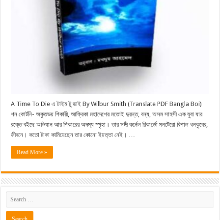
A Time To Die এ টাইম টু ডাই By Wilbur Smith (Translate PDF Bangla Boi)
শন কোর্টনি- অকুতভয় শিকারী, আফ্রিকা মহাদেশের মতােই দুরন্ত, বন্য, অসম সাহসী এক যুবা যার
রক্তে বইছে অভিযান আর শিকারের অদম্য স্পৃহা। তার সঙ্গী কর্নেল রিকার্ডো মনটেরাে বিশাল ধনকুবের,
জীবনে। কতাে টাকা কামিয়েছেন তার কোনাে ইয়ত্তা নেই। …
Read More »