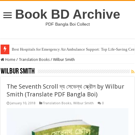
Book BD Archive
PDF Bangla Boi Collect
Best Hospitals for Emergency Air Ambulance Support: Top Life-Saving Cen
Home
/
Translation Books
/
Wilbur Smith
Wilbur Smith
The Seventh Scroll দ্য সেভেন্থ স্ক্রৌল by Wilbur
Smith (Translate PDF Bangla Boi)
January 10, 2018
Translation Books
,
Wilbur Smith
0