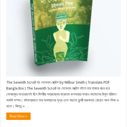
The Seventh Scroll দ্য সেভেন্থ স্ক্রৌল by Wilbur Smith ( Translate PDF
Bangla Boi ) The Seventh Scroll দ্য সেভেন্থ স্ক্রৌল বইতে চার হাজার বছর ধরে
লোকচক্ষুর অন্তরালেই ছিল মিশরীয় সম্রাজ্যের বারোতম বংশধারার ফারাও মামোসের বিপুল পরিমাণ
সমাধি সম্পদ। ঘটনাপ্রবাহে তার অবস্থানের সূত্র এসে পড়লো সুন্দরী মরুকন্যা রোয়েন আল-সিমা-র
হাতে। কিন্তু এ …
Read More »