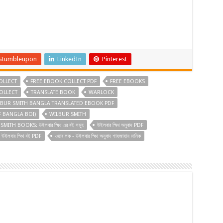
Stumbleupon
LinkedIn
Pinterest
OLLECT
FREE EBOOK COLLECT PDF
FREE EBOOKS
OLLECT
TRANSLATE BOOK
WARLOCK
BUR SMITH BANGLA TRANSLATED EBOOK PDF
F BANGLA BOI)
WILBUR SMITH
MITH BOOKS: উইলবার স্মিথ এর বই সমূহ
উইলবার স্মিথ অনুবাদ PDF
উইলবার স্মিথ বই PDF
ওয়ার লক - উইলবার স্মিথ অনুবাদ শাহজাহান মানিক