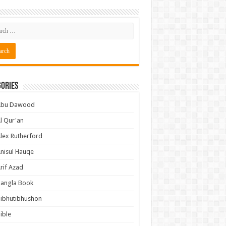
ories
Abu Dawood
l Qur'an
lex Rutherford
nisul Hauqe
rif Azad
Bangla Book
ibhutibhushon
ible