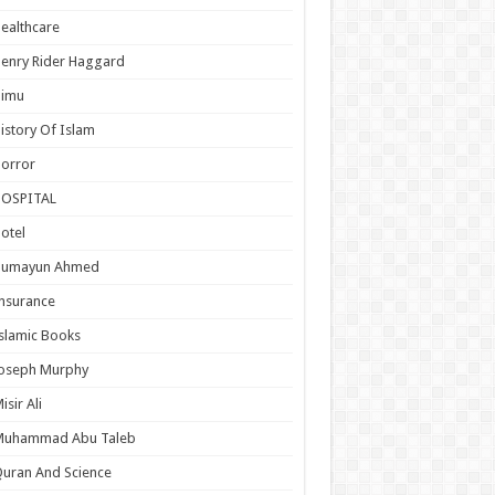
ealthcare
enry Rider Haggard
Himu
istory Of Islam
orror
HOSPITAL
otel
Humayun Ahmed
nsurance
slamic Books
Joseph Murphy
isir Ali
Muhammad Abu Taleb
uran And Science