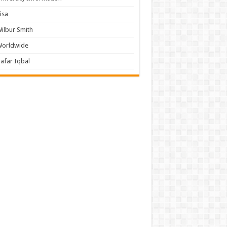
isa
ilbur Smith
Worldwide
afar Iqbal