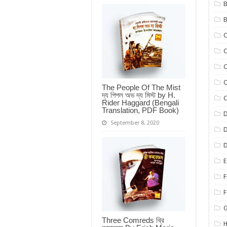
B
B
C
C
C
The People Of The Mist
দ্য পিপল অভ দ্য মিস্ট by H.
C
Rider Haggard (Bengali
Translation, PDF Book)
D
September 8, 2020
D
E
F
F
Three Comreds থ্রি
H