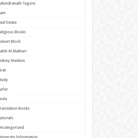
abindranath Tagore
Ram
eal Estate
eligious Books
obert Bloch
ahih Al-Bukhari
idney Sheldon
irat
tudy
afsir
esla
ranslation Books
utorials
ncategorized
niversity Information