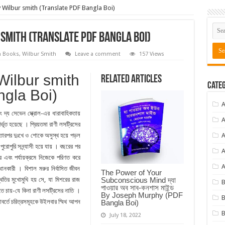
y Wilbur smith (Translate PDF Bangla Boi)
smith (Translate PDF Bangla Boi)
n Books
,
Wilbur Smith
Leave a comment
157 Views
Wilbur smith
Related Articles
Categ
ngla Boi)
ং দ্য সেভেন স্ক্রোল-এর ধারাবাহিকতায়
A
ূত হয়েছে । প্রিয়তমা রাণী লসট্রিসের
তারপর দুঃখে ও শােকে অসুস্থ হয়ে পড়ল
A
রােপুরি সন্ন্যাসী হয়ে যায় । বছরের পর
A
 এবং পর্যায়ক্রমে নিজেকে পরিণত করে
A
কারী । বিশাল মরুর নির্বাসিত জীবন
The Power of Your
িতির মুখোমুখি হয় সে, যা মিশরের রাজ
Subconscious Mind দ্যা
পাওয়ার অব সাব-কনশাস মাইন্ড
ে চায়-যে কিনা রাণী লসট্রিসের নাতি ।
By Joseph Murphy (PDF
B
 আবর্তে চরিত্রসমূহকে উইলবার স্মিথ আপন
Bangla Boi)
B
July 18, 2022