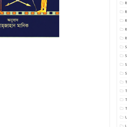
R
R
R
R
S
S
S
S
T
T
T
T
U
U