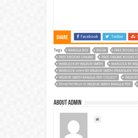
Facebook
Twitter
Share
Tags
BANGLA BOI
BOOK
FREE BOOKS C
FREE EBOOKS ONLINE
FREE ONLINE BOOKS C
WARLOCK BY WILBUR SMITH
WARLOCK BY WIL
WARLOCK ওয়ারলক BY WILBUR SMITH (TRANSLATE PD
WILBUR SMITH BANGLA PDF COLLECT
WILBUR S
উইলবার স্মিথ পিডিএফ বই WILBUR SMITH BANGLA PDF
About admin