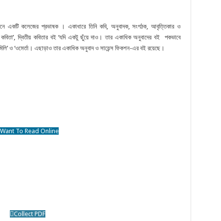
ানে একটি কলেজের প্রভাষক । একাধারে তিনি কবি, অনুবাদক, সংগঠক, আবৃত্তিকার ও
কবিতা’, দ্বিতীয় কবিতার বই ‘যদি একটু ছুঁয়ে দাও। তার একাধিক অনুবাদের বই পকভাবে
মিলি’ ও ‘ওমের্তা। এছাড়াও তার একাধিক অনুবাদ ও সায়েন্স ফিকশন-এর বই রয়েছে।
Want To Read Online
Collect PDF