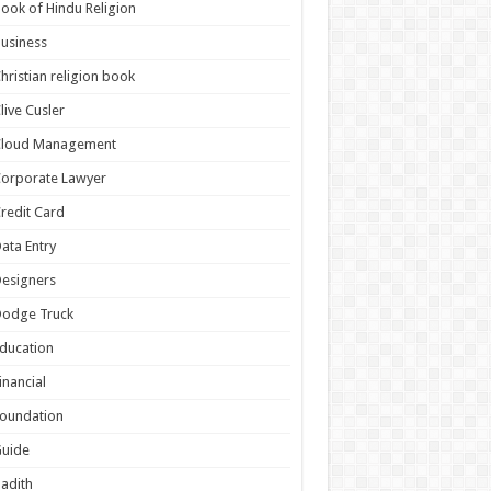
ook of Hindu Religion
usiness
hristian religion book
live Cusler
Cloud Management
orporate Lawyer
redit Card
ata Entry
esigners
Dodge Truck
ducation
inancial
oundation
Guide
adith