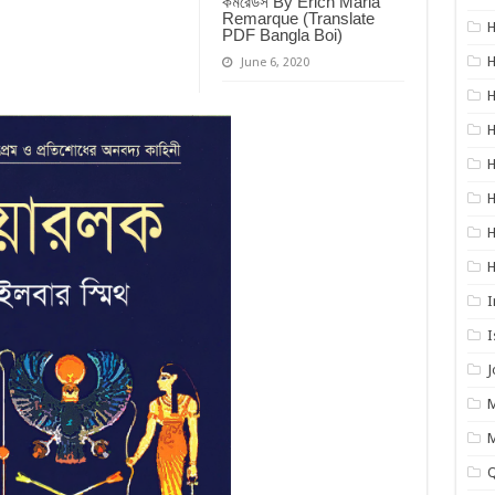
কমরেডস By Erich Maria
Remarque (Translate
H
PDF Bangla Boi)
H
June 6, 2020
H
H
H
I
I
M
Q