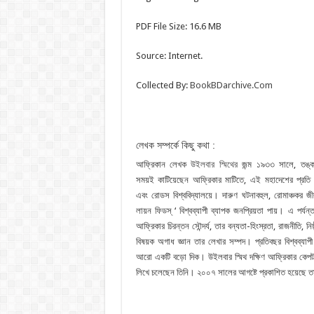
PDF File Size: 16.6 MB
Source: Internet.
Collected By:
BookBDarchive.Com
লেখক সম্পর্কে কিছু কথা :
আফ্রিকান লেখক
উইলবার স্মিথের
জন্ম ১৯৩৩ সালে, তঙ্কালী
সময়ই কাটিয়েছেন আফ্রিকার মাটিতে, এই মহাদেশের প্রত
এবং রােডস বিশ্ববিদ্যালয়ে। দারুণ ঘটনাবহুল, রােমাঞ্চক
লায়ন ফিডস্ ‘ বিশ্বব্যাপী ব্যাপক জনপ্রিয়তা পায়। এ পর্
আফ্রিকার চিরন্তন সৌন্দর্য, তার বন্যতা-হিংস্রতা, রাজনীতি, নিষ্
বিষয়ক অগাধ জ্ঞান তার লেখার সম্পদ। প্রতিবছর বিশ্বব্যাপ
আরাে একটি বড়াে দিক। উইলবার স্মিথ দক্ষিণ আফ্রিকার কেপটা
লিখে চলেছেন তিনি। ২০০৭ সালের আগষ্টে প্রকাশিত হয়েছে তার সর্