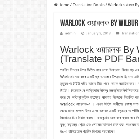
Home
/
Translation Books
/
Warlock ওয়ারলক B
Warlock ওয়ারলক By Wilbur 
admin
January 9, 2018
Translatio
Warlock ওয়ারলক By 
(Translate PDF Ba
প্রাচীন মিশরের উপর ভিত্তি করে লেখা উপন্যাস রিভার গড় এব
Warlock ওয়ারলক একটি অ্যাডভেঞ্চার উপন্যাস হিসেবে আবির্ভ
মৃত্যুর পর টাইটা ধর্মীয় আচার রীতি শেষে তাকে সমাহিত করে। 
টাইটা। নিজেকে সে আফ্রিকার নিষিদ্ধ মরুভূমিতে নির্বাসিত করে পু
বছর সে অতিপ্রাকৃতিক রহস্যের সাধনায় নিজেকে নিবেদিত করে
Warlock ওয়ারলক-এ । এখন টাইটা অসীমের রহস্য সমাধান
থেকে মানব জগতে ফিরে এসে ভয়াবহ একটি ষড়যন্ত্র ও পরিস্থ
সিংহাসন ঘিরে বিরাজ করছে। রাজকুমার নেফারকে ধ্বংস করে দিত
যুদ্ধ, ষড়যন্ত্র, প্রেম এবং লােভের আবরণে ঢাকা শুভ- অশুভের
রঙ-এ রাঙ্গিয়েছেন প্রাচীন মিশরের আলােকে।