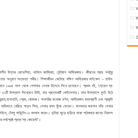
V
W
Z
ন উত্তর রােডেশিয়া, বর্তমান জাম্বিয়া, সেন্ট্রাল আফ্রিকায়। জীবনের প্রায় সবটুকু
ি তার অনুরাগ অত্যন্ত গভীর। শিক্ষাজীবন কেটেছে দক্ষিণ আফ্রিকার মাইকেল – হাউস
র জীবনে ১৯৬৪ সাল থেকে পেশাদার লেখক হিসেবে লিখে চলেছেন। প্রথম বই, ‘হােয়েন দ্য
যন্ত ৩২টি উপন্যাস লিখেছেন তিনি, যার প্রত্যেকটি বেস্টসেলার। তার উপন্যাসে ফুটে উঠে
ঠুরতা,হানাহানি, প্রেম, রােমাঞ্চ। সাফারির মনােজ্ঞ বর্ণনা, আফ্রিকান বন্যপ্রাণী এবং প্রকৃতি
ী অভিযানে বেরিয়ে পড়েন স্মিথ, লেখার রসদ খুঁজে ফেরেন। মানবতার জয়গান তাঁর লেখার
উনে, টেবলু মাউন্টেন-এ বসবাস করেন। দুনিয়া জুড়ে ছড়িয়ে থাকা পাঠকদরে জন্যে নিরলস
বশ্রেষ্ঠ গ্রন্থ ‘দ্য কোয়েস্ট’।