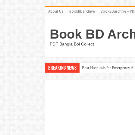
About Us
BookBDarchive
BookBDarchive – PDF
Book BD Arch
PDF Bangla Boi Collect
Breaking News
Best Hospitals for Emergency A