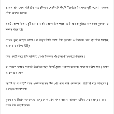
১৯৮০ সাল থেকে তিনি তিন বছর চট্টগ্রাম পাের্টে এসিস্ট্যান্ট ইঞ্জিনিয়ার হিসেবে চাকুরী করেন। অতঃপর
সৌদি আরবের রিয়াদে
একটি কোম্পানীতে চাকুরী নেন। একই কোম্পানীতে প্রায় ২০টি বছর চাকুরীরত থাকাকালে কুরআন ও
বিজ্ঞান বিষয়ে তার
লেখার খুবই আগ্রহ জাগে এবং উক্ত বিরাট সময়ে তিনি কুরআন ও বিজ্ঞানের অসংখ্য দলিল সংগ্রহ
করেন। যার উপর ভিত্তি
করে পরবর্তী সময়ে তিনি কাঙ্ক্ষিত লেখায় নিজেকে পরিপূর্ণরূপে আত্মনিয়ােগ করেন।
বাংলাদেশে আসার পর তিনি ডিভাইন লাইট রিসার্চ সেন্টার প্রতিষ্ঠা করে তার গবেষণা চালিয়ে যান। বিগত
কয়েক বছর থেকে
‘লাইট আপন লাইট’ নামে একটি জনপ্রিয় টিভি প্রােগ্রাম তিনি এককভাবে পরিচালনা করে আসছেন।
এছাড়াও বাংলাদেশের
কুরআন ও বিজ্ঞান গবেষকদের মধ্যে যােগাযােগ সাধন করে এ কাজকে এগিয়ে নেয়ার জন্য। ২০০৭
সালে তিনি অন্যান্যদের