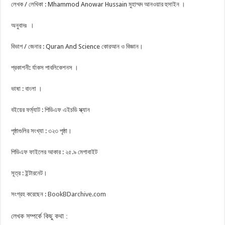
লেখক / লেখিকা : Mhammod Anowar Hussain মুহাম্মদ আনওয়ার হুসাইন ।
অনুবাদঃ ।
বিভাগ / জেনার : Quran And Science কোরআন ও বিজ্ঞান।
প্রকাশনী: র্যাকস পাবলিকেশনস ।
ভাষা : বাংলা ।
বইয়ের ফর্ম্যাট : পিডিএফ এইচডি স্ক্যান
পৃষ্ঠাগুলির সংখ্যা : ৩২৩ পৃষ্ঠা।
পিডিএফ ফাইলের আকার : ২৫.৯ মেগাবাইট
সূত্র : ইন্টারনেট।
সংগ্রহ করেছেন :
BookBDarchive.com
লেখক সম্পর্কে কিছু কথা :