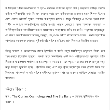
বাণীবাহকরা শাব্দিক অর্থে বিজ্ঞানী না হলেও বিজ্ঞানের বাণীবাহক ছিলেন তাঁরা। সভ্যতার দুর্ভাগ্য, স্রষ্টার
বাণীকে অবিসংবাদিত তথ্য হিসেবে হৃদয়ঙ্গম করার এবং বাণীবাহকদের মানবতার মহান শিক্ষক হিসেবে
মেনে নেয়ার অনিবার্য প্রয়াস সবসময় বাধাগ্রস্ত হয়েছে। মানুষ সীমাবদ্ধ ও খণ্ডিত প্রজ্ঞা নিয়ে
অসীম ও অখণ্ড জ্ঞান-বিজ্ঞানের প্রতিভূ হওয়ার প্রয়াস পেয়েছে। ফলে অন্যান্য অসারতা ও
অবিমিশ্ৰকারিতার সাথে বিজ্ঞানের নামে অজ্ঞানতা ও অন্ধকারের চর্চাও কম হয়নি। সভ্যতার অগ্রযাত্রা
সে কারণে আলােকেতিমিরে’ হয়েছে, স্বচ্ছন্দ, পরিপূর্ণ এবং আলাে ঝলমল হতে পারেনি। অথচ সভ্যতাকে
লাবণ্যময় করার জন্য প্রেমময় সৃষ্টিকর্তা তাঁর সর্বশেষ বাণীতেও জ্ঞান-বিজ্ঞানকে উচ্চকিত করেছেন।
কিন্তু অজ্ঞতা ও অবজ্ঞাবশতঃ সেসব উন্মােচিত না করেই মানুষ মহাবিশ্বের ভগ্নাংশে বিচরণ করে
আত্মপ্রসাদে বিমােহিত হয়েছে। অবশ্য হালে বিজ্ঞানীদের একটি অংশ কৌতূহলবশতঃ কুরআনে বর্ণিত
বিজ্ঞানের আয়াতগুলাে পর্যালােচনা করার প্রয়াস পেয়েছেন। এই প্রয়াসে মানবতার জন্য তথ্যের নতুন
নতুন দিগন্ত উন্মোচিত হচ্ছে। প্রমাণিত হচ্ছে ১৪শ’ বছর পূর্বেই মহাবিশ্বের সকল খুঁটিনাটি বিষয় মহা
বিজ্ঞানময় পালনকর্তা ও তাঁর সর্বশেষ বাণীবাহক মুহাম্মদ (সা)-এর মাধ্যমে জাতিকে সােচ্চারে অবহিত
করেছেন।
বইয়ের বিবরণ :
নাম : The Qur’an, Cosmology And The Big Bang – কুরআন, সৃষ্টিতত্ত্ব ও বিগ-
ব্যাংগ ।