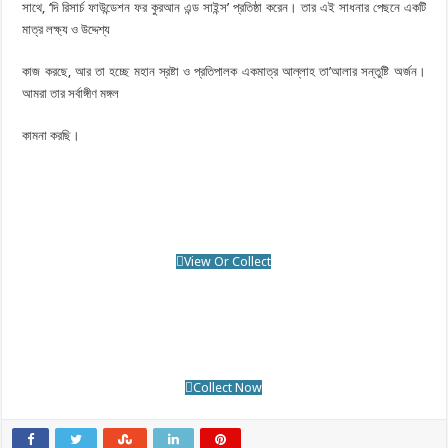
সাথে, ‘দি রিসার্চ ফাউন্ডেশন ফর কুরআন এন্ড সাইন্স’ প্রতিষ্ঠা করেন। তার এই সাধনার পেছনে একটি
মাত্র লক্ষ্য ও উদ্দেশ্য
কাজ করছে, আর তা হচ্ছে মহান স্রষ্টা ও প্রতিপালক একমাত্র আল্লাহ তা’আলার সন্তুষ্টি অর্জন।
আমরা তার সর্বাঙ্গীণ মঙ্গল
কামনা করছি।
View Or Collect
Collect Now