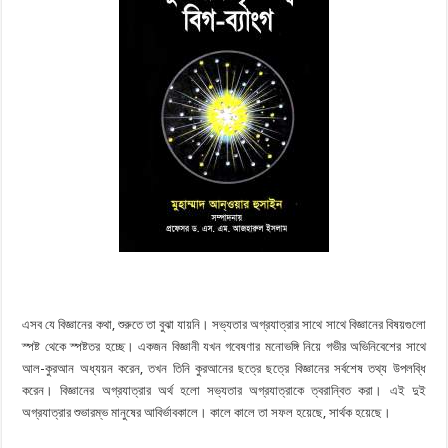
এসব যে বিজ্ঞানের কথা, শুরুতে তা বুঝা যায়নি। সভ্যতার অগ্রযাত্রার সাথে সাথে বিজ্ঞানের বিষয়গুলাে
স্পষ্ট থেকে স্পষ্টতর হচ্ছে। একজন বিজ্ঞানী যখন গবেষণার মনােভঙ্গি নিয়ে গভীর অভিনিবেশের সাথে
আল-কুরআন অধ্যয়ন করেন, তখন তিনি কুরআনের ছত্রে ছত্রে বিজ্ঞানের সর্বশেষ তথ্য উপলব্ধি
করেন। বিজ্ঞানের অগ্রযাত্রার অর্থ হলাে সভ্যতার অগ্রযাত্রাকে ত্বরান্বিত করা। এই দুই
অগ্রযাত্রার শুভারম্ভ মানুষের আবির্ভাবকালে। কালে কালে তা সফল হয়েছে, সার্থক হয়েছে।