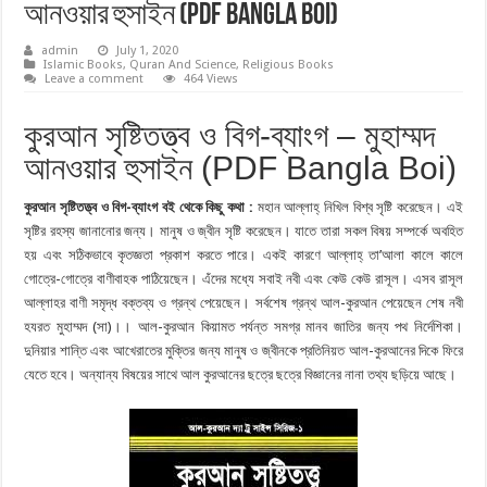
আনওয়ার হুসাইন (PDF Bangla Boi)
admin
July 1, 2020
Islamic Books
,
Quran And Science
,
Religious Books
Leave a comment
464 Views
কুরআন সৃষ্টিতত্ত্ব ও বিগ-ব্যাংগ – মুহাম্মদ
আনওয়ার হুসাইন (PDF Bangla Boi)
কুরআন সৃষ্টিতত্ত্ব ও বিগ-ব্যাংগ বই থেকে কিছু কথা :
মহান আল্লাহ্ নিখিল বিশ্ব সৃষ্টি করেছেন। এই
সৃষ্টির রহস্য জানানাের জন্য। মানুষ ও জ্বীন সৃষ্টি করেছেন। যাতে তারা সকল বিষয় সম্পর্কে অবহিত
হয় এবং সঠিকভাবে কৃতজ্ঞতা প্রকাশ করতে পারে। একই কারণে আল্লাহ্ তা’আলা কালে কালে
গােত্রে-গােত্রে বাণীবাহক পাঠিয়েছেন। এঁদের মধ্যে সবাই নবী এবং কেউ কেউ রাসূল। এসব রাসূল
আল্লাহর বাণী সমৃদ্ধ বক্তব্য ও গ্রন্থ পেয়েছেন। সর্বশেষ গ্রন্থ আল-কুরআন পেয়েছেন শেষ নবী
হযরত মুহাম্মদ (সা)।। আল-কুরআন কিয়ামত পর্যন্ত সমগ্র মানব জাতির জন্য পথ নির্দেশিকা।
দুনিয়ার শান্তি এবং আখেরাতের মুক্তির জন্য মানুষ ও জ্বীনকে প্রতিনিয়ত আল-কুরআনের দিকে ফিরে
যেতে হবে। অন্যান্য বিষয়ের সাথে আল কুরআনের ছত্রে ছত্রে বিজ্ঞানের নানা তথ্য ছড়িয়ে আছে।