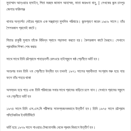
মুহাম্মাদ আন্ওয়ার হুসাইন, পিতা মরহুম জামাল আহাম্মদ, মাতা জয়গুনা বানু, | লেখকের জন্ম
চাদপুর
জেলার ফরিদগঞ্জ
থানার অন্তর্গত দেইচর গ্রামে এক সম্ভ্রান্ত মুসলিম পরিবারে। জন্মগ্রহণ করেন ১৯৫৯ সালে। তাঁর
শৈশবকাল গ্রামেই কাটে।
পিতার চাকুরী সুবাদে তাঁকে বিভিন্ন স্থানে পড়াশুনা করতে হয়। কৈশরকাল কাটে ভৈরবে। সেখানে
প্রাথমিক শিক্ষা শেষ করার
সাথে সাথে তিনি চট্টগ্রামে পাহাড়তলী রেলওয়ে হাইস্কুলে ষষ্ঠ শ্রেণীতে ভর্তি হন।
অতঃপর যখন তিনি ৭ম শ্রেণীতে উন্নীত হন তখনই ১৯৭১ সালের স্বাধীনতা সংগ্রাম শুরু হয়ে যায়
ফলে তাঁর শহরে থাকা
অসম্ভব হয়ে পড়ে এবং তিনি পরিবারের সবার সাথে গ্রামের বাড়িতে চলে যান। সেখানে গ্রামের স্কুলে
৭ম শ্রেণীতে ভর্তি হন
১৯৭৪ সালে তিনি এস.এস.সি পরীক্ষায় সাফল্যজনকভাবে উত্তীর্ণ হন। তিনি ১৯৭৫ সালে চট্টগ্রাম
পলিটেকনিক ইনস্টিটিউটে
ভর্তি হয়ে ১৯৭৯ সালে পাওয়ার টেকনােলজি থেকে প্রথম বিভাগে উত্তীর্ণ হন।