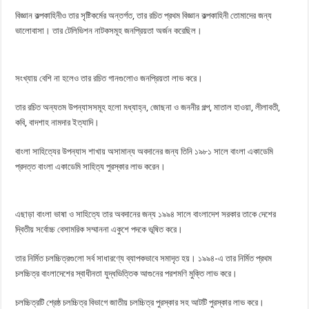
বিজ্ঞান কল্পকাহিনীও তার সৃষ্টিকর্মের অন্তর্গত, তার রচিত প্রথম বিজ্ঞান কল্পকাহিনী তোমাদের জন্য
ভালোবাসা। তার টেলিভিশন নাটকসমূহ জনপ্রিয়তা অর্জন করেছিল।
সংখ্যায় বেশি না হলেও তার রচিত গানগুলোও জনপ্রিয়তা লাভ করে।
তার রচিত অন্যতম উপন্যাসসমূহ হলো মধ্যাহ্ন, জোছনা ও জননীর গল্প, মাতাল হাওয়া, লীলাবতী,
কবি, বাদশাহ নামদার ইত্যাদি।
বাংলা সাহিত্যের উপন্যাস শাখায় অসামান্য অবদানের জন্য তিনি ১৯৮১ সালে বাংলা একাডেমি
প্রদত্ত বাংলা একাডেমি সাহিত্য পুরস্কার লাভ করেন।
এছাড়া বাংলা ভাষা ও সাহিত্যে তার অবদানের জন্য ১৯৯৪ সালে বাংলাদেশ সরকার তাকে দেশের
দ্বিতীয় সর্বোচ্চ বেসামরিক সম্মাননা একুশে পদকে ভূষিত করে।
তার নির্মিত চলচ্চিত্রগুলো সর্ব সাধারণ্যে ব্যাপকভাবে সমাদৃত হয়। ১৯৯৪-এ তার নির্মিত প্রথম
চলচ্চিত্র বাংলাদেশের স্বাধীনতা যুদ্ধভিত্তিক আগুনের পরশমণি মুক্তি লাভ করে।
চলচ্চিত্রটি শ্রেষ্ঠ চলচ্চিত্র বিভাগে জাতীয় চলচ্চিত্র পুরস্কার সহ আটটি পুরস্কার লাভ করে।