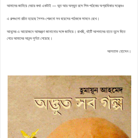
আমাদের জানিয়ে দেয়ার কথা একটাই — ভূত আর অদ্ভুত রসে শিশু পাঠকের অগ্রাধিকার সত্ত্বেও
এ গল্পগুলাে রচিত হয়েছে শৈশব-পেরুনাে সব বয়েসের পাঠককে সামনে রেখে।
আনন্দের এ আয়ােজনে আমন্ত্রণ জানানাের সঙ্গে জানিয়ে। রাখছি, বইটি আপনাদের হাতে তুলে দিতে
পেরে আমাদের আনন্দ পূর্ণতা পেয়েছে।
আলতাফ হােসেন।