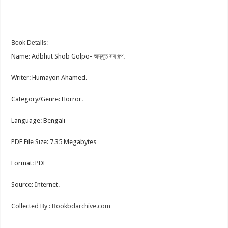
Book Details:
Name: Adbhut Shob Golpo- অদ্ভুত সব গল্প.
Writer: Humayon Ahamed.
Category/Genre: Horror.
Language: Bengali
PDF File Size: 7.35 Megabytes
Format: PDF
Source: Internet.
Collected By :
Bookbdarchive.com