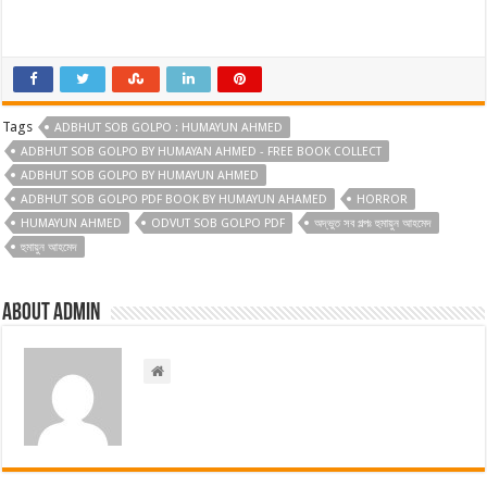
Tags
ADBHUT SOB GOLPO : HUMAYUN AHMED
ADBHUT SOB GOLPO BY HUMAYAN AHMED - FREE BOOK COLLECT
ADBHUT SOB GOLPO BY HUMAYUN AHMED
ADBHUT SOB GOLPO PDF BOOK BY HUMAYUN AHAMED
HORROR
HUMAYUN AHMED
ODVUT SOB GOLPO PDF
অদ্ভুত সব গল্পঃ হুমায়ুন আহমেদ
হুমায়ুন আহমেদ
About admin