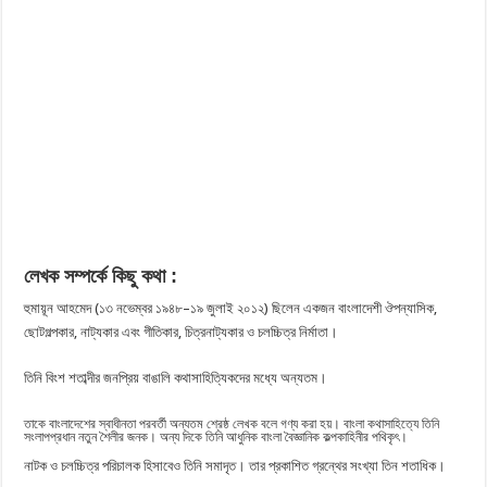
লেখক সম্পর্কে কিছু কথা :
হুমায়ূন আহমেদ (১৩ নভেম্বর ১৯৪৮–১৯ জুলাই ২০১২) ছিলেন একজন বাংলাদেশী ঔপন্যাসিক,
ছোটগল্পকার, নাট্যকার এবং গীতিকার, চিত্রনাট্যকার ও চলচ্চিত্র নির্মাতা।
তিনি বিংশ শতাব্দীর জনপ্রিয় বাঙালি কথাসাহিত্যিকদের মধ্যে অন্যতম।
তাকে বাংলাদেশের স্বাধীনতা পরবর্তী অন্যতম শ্রেষ্ঠ লেখক বলে গণ্য করা হয়। বাংলা কথাসাহিত্যে তিনি
সংলাপপ্রধান নতুন শৈলীর জনক। অন্য দিকে তিনি আধুনিক বাংলা বৈজ্ঞানিক কল্পকাহিনীর পথিকৃৎ।
নাটক ও চলচ্চিত্র পরিচালক হিসাবেও তিনি সমাদৃত। তার প্রকাশিত গ্রন্থের সংখ্যা তিন শতাধিক।