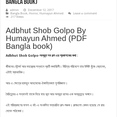
Bangla book)
admin
December 12, 2017
Bangla Book
,
Horror
,
Humayun Ahmed
Leave a comment
217 Views
Adbhut Shob Golpo By
Humayun Ahmed (PDF
Bangla book)
Adbhut Shob Golpo-অদ্ভুত সব গল্প এর প্রকাশকের কথা :
জীবনের সৌন্দর্য আর মহত্ত্বের সন্ধানে ব্রতী কথাশিল্পী। বিচিত্র পরিবেশে তার উদ্দিষ্ট খুঁজে বেড়াবেন,
এটাই স্বাভাবিক।
আর এ ক্ষেত্রে হুমায়ুন আহমেদের ঐকান্তিকতা সুপরিজ্ঞাত।
বৈচিত্র্যের এ সন্ধানই তাকে নিয়ে যায় ভূত আর অদ্ভুত রসের এক অদ্ভুতুড়ে অঙ্গনে।
এই পরিক্রমণের ফসল এ বই-এ সংকলিত সদ্যরচিত গল্প-পঞ্চক। গল্পগুলাে কেমন হয়েছে সে রায়
দেবেন পাঠকেরা।