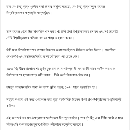
তার বেশ কিছু গ্রন্থ পৃথিবীর নানা ভাষায় অনূদিত হয়েছে, বেশ কিছু গ্রন্থ স্কুল-কলেজ
বিশ্ববিদ্যালয়ের পাঠ্যসূচীর অন্তর্ভুক্ত।
ঢাকা কলেজ থেকে উচ্চ মাধ্যমিক পাস করার পর তিনি ঢাকা বিশ্ববিদ্যালয়ে রসায়ন এবং নর্থ ডাকোটা
স্টেট বিশ্ববিদ্যালয়ে পলিমার রসায়ন শাস্ত্র অধ্যয়ন করেন।
তিনি ঢাকা বিশ্ববিদ্যালয়ের রসায়ন বিভাগের অধ্যাপক হিসাবে দীর্ঘকাল কর্মরত ছিলেন। পরবর্তীতে
লেখালেখি এবং চলচ্চিত্র নির্মাণের স্বার্থে অধ্যাপনা ছেড়ে দেন।
১৯৭১ খ্রিস্টাব্দে বাংলাদেশের মুক্তিযুদ্ধ চলাকালে পাকিস্তানী সেনাবাহিনী তাকে আটক করে এবং
নির্যাতনের পর হত্যার জন্য গুলি চালায়। তিনি অলৌকিকভাবে বেঁচে যান।
হুমায়ূন আহমেদ রচিত প্রথম উপন্যাস নন্দিত নরকে, ১৯৭২ সালে প্রকাশিত হয়।
সত্তর দশকের এই সময় থেকে শুরু করে মৃত্যু অবধি তিনি ছিলেন বাংলা গল্প-উপন্যাসের অপ্রতিদ্বন্দ্বী
কারিগর।
এই কালপর্বে তার গল্প-উপন্যাসের জনপ্রিয়তা ছিল তুলনারহিত। তার সৃষ্ট হিমু এবং মিসির আলি ও শুভ্র
চরিত্রগুলি বাংলাদেশের যুবকশ্রেণীকে গভীরভাবে উদ্বেলিত করেছে।