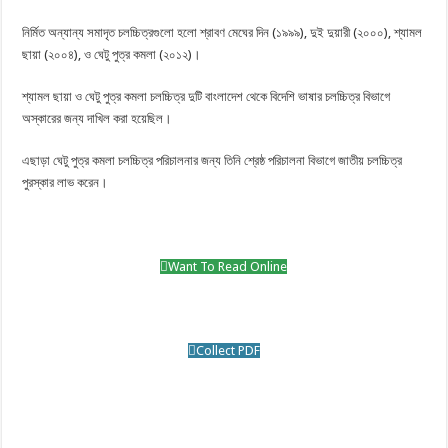
নির্মিত অন্যান্য সমাদৃত চলচ্চিত্রগুলো হলো শ্রাবণ মেঘের দিন (১৯৯৯), দুই দুয়ারী (২০০০), শ্যামল
ছায়া (২০০৪), ও ঘেটু পুত্র কমলা (২০১২)।
শ্যামল ছায়া ও ঘেটু পুত্র কমলা চলচ্চিত্র দুটি বাংলাদেশ থেকে বিদেশি ভাষার চলচ্চিত্র বিভাগে
অস্কারের জন্য দাখিল করা হয়েছিল।
এছাড়া ঘেটু পুত্র কমলা চলচ্চিত্র পরিচালনার জন্য তিনি শ্রেষ্ঠ পরিচালনা বিভাগে জাতীয় চলচ্চিত্র
পুরস্কার লাভ করেন।
Want To Read Online
Collect PDF