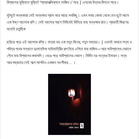
বিশ্বাসের যুক্তিতে মুক্তি? ‘প্যারাডক্সিক্যাল সাজিদ ২’ পড়ে | এসবের উত্তর মিলতে পারে।
ঘুটঘুটে অন্ধকার! সেই অন্ধকার গ্রাস করে আছে সবকিছু। এমন সময় কোথা থেকে যেন ছুটে আসে
এক উষ্ণ আলােক রশি। সেই আলাের পরশে নিমিষেই মিলিয়ে যায় অন্ধকার রাত। প্রভাতী কিরণের
মতােই চতুর্দিকে
ছড়িয়ে পড়ে এই আলোক রশ্বি। যাত্রা হয় এক নতুন দিনের, নতুন সময়ের। | এমনই আবহে সত্য ও
পবিত্র পথের সন্ধানে দুঃসাহসিক অভিযাত্রিীর গল্প নিয়ে এগিয়ে যায় মাজিদ—আর অবিশ্বাসের দেয়ালে
গেঁথে যায় বিশ্বাসের কথামলি। ভেঙে পড়ে অবিশ্বাসের দেয়াল। নির্মিত হয় সত্যের ইমারত। সত্য
আর শুভ্রতার সেই গল্পে আপনিও একজন অংশীদার… ।