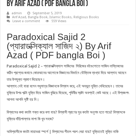
By Arif Azad ( PDF bangla Boi )
admin
September 5, 2019
Arif Azad
,
Bangla Book
,
Islamic Books
,
Religious Books
Leave a comment
559 Views
Paradoxical Sajid 2
(প্যারাডক্সিক্যাল সাজিদ ২) By Arif
Azad ( PDF bangla Boi )
Paradoxical Sajid 2 – প্যারাডক্সিক্যাল সাজিদের সিরিজের বইগুলোতে সাজিদ নাস্তিকদের
কঠিন প্রশ্নের জবাবে কোরআনের আলোকে বিজ্ঞানের বিবর্তনে যৌক্তিক ব্যখ্যা দিয়ে আল্লাহ আছেন
তার উপযুক্ত প্রমাণ দিয়েছেন।
আল্লাহ নেই যারা বলেন শুধুমাত্র বিজ্ঞানকে বিশ্বাস করে, এই অদ্ভুত যুক্তি দেখিয়েছেন। তাদের
যুক্তির উপর পাল্টা যুক্তি দিয়ে সাজিদ বুঝিয়ে দিয়েছে, পৃথিবীর স্রষ্টা অবশ্যই কেউ আছে। এই বিশ্বজগৎ
আপনা আপনি সৃষ্টি হয় নি।
বিশ্বাসের কথা কতটা শক্ত করে বলা যায়? বিশ্বাসী প্রাণের সুর কতটা অনুপম হতে পারে? বিশ্বাসকে
যুক্তির দাঁড়িপাল্লায় মাপা কি খুব সহজ?
অবিশ্বাসীকে কতটা মায়াভরা স্পর্শে | বিশ্বাসের শীতল পরশ দেয়া যায়? যুক্তিতেই মুক্তি নাকি