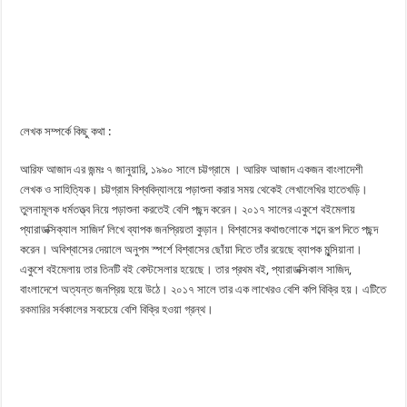
লেখক সম্পর্কে কিছু কথা :
আরিফ আজাদ এর জন্মঃ ৭ জানুয়ারি, ১৯৯০ সালে চট্টগ্রামে । আরিফ আজাদ একজন বাংলাদেশী
লেখক ও সাহিত্যিক। চট্টগ্রাম বিশ্ববিদ্যালয়ে পড়াশুনা করার সময় থেকেই লেখালেখির হাতেখড়ি।
তুলনামূলক ধর্মতত্ত্ব নিয়ে পড়াশুনা করতেই বেশি পছন্দ করেন। ২০১৭ সালের একুশে বইমেলায়
প্যারাডক্সিক্যাল সাজিদ’ লিখে ব্যাপক জনপ্রিয়তা কুড়ান। বিশ্বাসের কথাগুলােকে শব্দে রূপ দিতে পছন্দ
করেন। অবিশ্বাসের দেয়ালে অনুপম স্পর্শে বিশ্বাসের ছোঁয়া দিতে তাঁর রয়েছে ব্যাপক মুন্সিয়ানা।
একুশে বইমেলায় তার তিনটি বই বেস্টসেলার হয়েছে। তার প্রথম বই, প্যারাডক্সিকাল সাজিদ,
বাংলাদেশে অত্যন্ত জনপ্রিয় হয়ে উঠে। ২০১৭ সালে তার এক লাখেরও বেশি কপি বিক্রি হয়। এটিতে
রকমারির
সর্বকালের সবচেয়ে বেশি বিক্রি হওয়া গ্রন্থ।