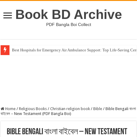
Book BD Archive
PDF Bangla Boi Collect
Best Hospitals for Emergency Air Ambulance Support: Top Life-Saving Cen
Home
/
Religious Books
/
Christian religion book
/
Bible
/
Bible Bengali বাংলা
বাইবেল – New Testament (PDF Bangla Boi)
Bible Bengali বাংলা বাইবেল – New Testament