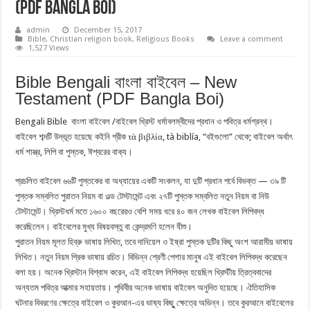
(PDF Bangla Boi)
admin
December 15, 2017
Bible
,
Christian religion book
,
Religious Books
Leave a comment
1,527 Views
Bible Bengali বাংলা বাইবেল – New
Testament (PDF Bangla Boi)
Bengali Bible বাংলা বাইবেল /বাইবেল খ্রিস্ট ধর্মাবলম্বীদের প্রধান ও পবিত্র ধর্মগ্রন্থ।
বাইবেল শব্দটি উদ্ভূত হয়েছে কইনি গ্রীক τὰ βιβλία, tà biblía, “বইগুলো” থেকে; বাইবেল অর্থাৎ
ধর্ম শাস্ত্র, লিপি বা পুস্তক, ঈশ্বরের বাক্য।
প্রচলিত বাইবেল ৬৬টি পুস্তকের বা অধ্যায়ের একটি সংকলন, যা দুটি প্রধান পর্বে বিভক্ত — ৩৯ টি
পুস্তক সম্বলিত পুরাতন নিয়ম বা ওল্ড টেস্টামেন্ট এবং ২৭টি পুস্তক সম্বলিত নতুন নিয়ম বা নিউ
টেস্টামেন্ট। খ্রিস্টধর্ম মতে ১৬০০ বছরেরও বেশি সময় ধরে ৪০ জন লেখক বাইবেল লিপিবদ্ধ
করেছিলেন। বাইবেলের মুখ্য বিষয়বস্তু বা কেন্দ্রমণি হলেন যীশু।
পুরাতন নিয়ম মূলত হিব্রু ভাষায় লিখিত, তবে দানিয়েল ও ইষ্রা পুস্তক দুটির কিছু অংশ আরামীয় ভাষায়
লিখিত। নতুন নিয়ম গ্রিক ভাষায় রচিত। বিভিন্ন শ্রেণী পেশার মানুষ এই বাইবেল লিপিবদ্ধ করেছেন
বলা হয়। অনেক খ্রিস্টান বিশ্বাস করেন, এই বাইবেল লিপিবদ্ধ হয়েছিল খ্রিস্টীয় ত্রিত্ববাদের
অন্যতম পবিত্র আত্মার সহায়তায়। পৃথিবীর অনেক ভাষায় বাইবেল অনুদিত হয়েছে। ঐতিহাসিক
ঘটনার বিবরণের ক্ষেত্রে বাইবেল ও কুরআন-এর ভাষ্য কিছুু ক্ষেত্রে অভিন্ন। তবে কুরআনে বাইবেলের