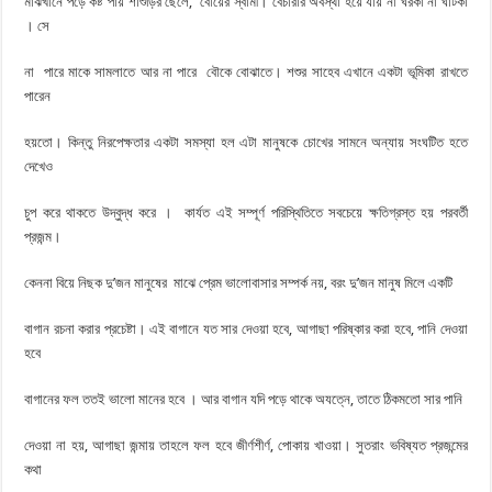
মাঝখানে পড়ে কষ্ট পায় শাশুড়ির ছেলে, বৌয়ের স্বামী। বেচারার অবস্থা হয়ে যায় না ঘরকা না ঘাটকা
। সে
না পারে মাকে সামলাতে আর না পারে বৌকে বােঝাতে। শশুর সাহেব এখানে একটা ভূমিকা রাখতে
পারেন
হয়তাে। কিন্তু নিরপেক্ষতার একটা সমস্যা হল এটা মানুষকে চোখের সামনে অন্যায় সংঘটিত হতে
দেখেও
চুপ করে থাকতে উদ্বুদ্ধ করে । কার্যত এই সম্পূর্ণ পরিস্থিতিতে সবচেয়ে ক্ষতিগ্রস্ত হয় পরবর্তী
প্রজন্ম।
কেননা বিয়ে নিছক দু’জন মানুষের মাঝে প্রেম ভালােবাসার সম্পর্ক নয়, বরং দু’জন মানুষ মিলে একটি
বাগান রচনা করার প্রচেষ্টা। এই বাগানে যত সার দেওয়া হবে, আগাছা পরিষ্কার করা হবে, পানি দেওয়া
হবে
বাগানের ফল ততই ভালাে মানের হবে । আর বাগান যদি পড়ে থাকে অযত্নে, তাতে ঠিকমতাে সার পানি
দেওয়া না হয়, আগাছা জন্মায় তাহলে ফল হবে জীর্ণশীর্ণ, পােকায় খাওয়া। সুতরাং ভবিষ্যত প্রজন্মের
কথা