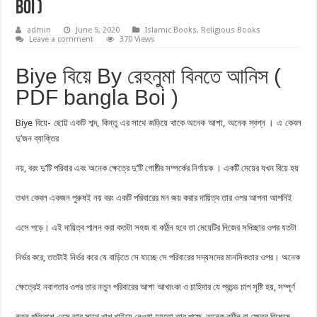
Boi )
admin
June 5, 2020
Islamic Books
,
Religious Books
Leave a comment
370 Views
Biye বিয়ে By রেহনুমা বিনতে আনিস (
PDF bangla Boi )
Biye বিয়ে- ছােট্ট একটি শব্দ, কিন্তু এর সাথে জড়িয়ে থাকে অনেক আশা, অনেক স্বপ্ন । এ কেবল
দু’জন ব্যাক্তির
নয়, বরং দু’টি পরিবার এবং অনেক ক্ষেত্রে দু’টি গােষ্ঠীর সম্পর্কের নির্ণায়ক । একটি মেয়ের যখন বিয়ে হয়
তখন কেবল একজন পুরুষই নয় বরং একটি পরিবারের মন জয় করার দায়িত্ব তার ওপর আপনা আপনিই
এসে পড়ে। এই দায়িত্ব পালন করা কতটা সহজ বা কঠিন হবে তা মেয়েটির নিজের সদিচ্ছার ওপর যতটা
নির্ভর করে, ততটাই নির্ভর করে যে বাড়িতে সে যাচ্ছে সে পরিবারের সদ্যসদের মানসিকতার ওপর। অনেক
ক্ষেত্রেই নবাগতার ওপর তার নতুন পরিবারের আশা আখাংকা ও চাহিদার যে প্রচন্ড চাপ সৃষ্টি হয়, সম্পূর্ণ
নতুন পরিবেশে এসে তার সাথে খাপ খাইয়ে নেওয়া হয়তাে তার পক্ষে অনেক কঠিন বা ক্ষেত্র বিশেষে