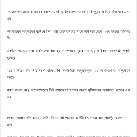
দাওয়াত খাওয়ানাে বা তদারক করতে গেলেই দায়িত্ব সম্পাদন হয়। কিন্তু ছেলে বিয়ে দিলে ঘরে এমন
এক
আগন্তুকের অনুপ্রবেশ ঘটে যে কিনা তার ছেলেকে তার সাথে ভাগ করে নেবে। এত বছরের অধিকার
কি
একদিনে ছেড়ে দেওয়া যায়? ফলে শুরু হয় নানাপ্রকার দ্বন্দ্ব সংঘাত। অধিকাংশ ক্ষেত্রেই শাশুড়ি
মুরুব্বি
হওয়ার কারণে তাঁর কাছে আশা থাকে বেশি অথচ তিনি অনুভূতিপ্রবণ হওয়ার কারণে তা বাস্তবায়ন
করতে
সক্ষম থাকেন না। অনেকক্ষেত্রে তিনি বয়ােজ্যেষ্ঠ হওয়ার কারণে সুবিধাজনক অবস্থানে থাকেন এবং
এর
ফায়দা তােলার চেষ্টা করেন। তাই বৌদের কষ্ট পাওয়ার কাহিনী যত শােনা যায়, শাশুড়িদের তত না ।
তবে