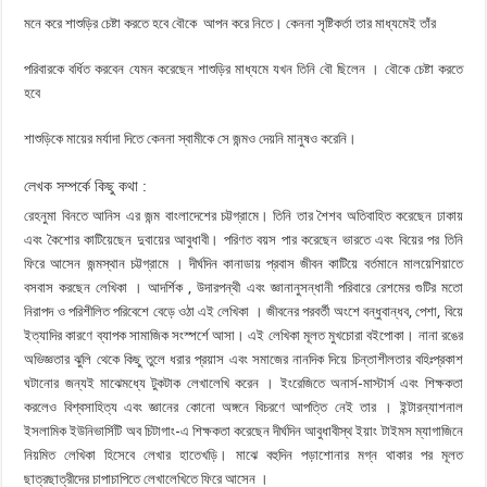
মনে করে শাশুড়ির চেষ্টা করতে হবে বৌকে আপন করে নিতে। কেননা সৃষ্টিকর্তা তার মাধ্যমেই তাঁর
পরিবারকে বর্ধিত করবেন যেমন করেছেন শাশুড়ির মাধ্যমে যখন তিনি বৌ ছিলেন । বৌকে চেষ্টা করতে
হবে
শাশুড়িকে মায়ের মর্যাদা দিতে কেননা স্বামীকে সে জন্মও দেয়নি মানুষও করেনি।
লেখক সম্পর্কে কিছু কথা :
রেহনুমা বিনতে আনিস এর জন্ম বাংলাদেশের চট্টগ্রামে। তিনি তার শৈশব অতিবাহিত করেছেন ঢাকায়
এবং কৈশাের কাটিয়েছেন দুবায়ের আবুধাবী। পরিণত বয়স পার করেছেন ভারতে এবং বিয়ের পর তিনি
ফিরে আসেন জন্মস্থান চট্টগ্রামে । দীর্ঘদিন কানাডায় প্রবাস জীবন কাটিয়ে বর্তমানে মালয়েশিয়াতে
বসবাস করছেন লেখিকা । আদর্শিক , উদারপন্থী এবং জ্ঞানানুসন্ধানী পরিবারে রেশমের গুটির মতাে
নিরাপদ ও পরিশীলিত পরিবেশে বেড়ে ওঠা এই লেখিকা । জীবনের পরবর্তী অংশে বন্ধুবান্ধব, পেশা, বিয়ে
ইত্যাদির কারণে ব্যাপক সামাজিক সংস্পর্শে আসা। এই লেখিকা মূলত মুখচোরা বইপােকা। নানা রঙের
অভিজ্ঞতার ঝুলি থেকে কিছু তুলে ধরার প্রয়াস এবং সমাজের নানদিক দিয়ে চিন্তাশীলতার বহিঃপ্রকাশ
ঘটানাের জন্যই মাঝেমধ্যে টুকটাক লেখালেখি করেন । ইংরেজিতে অনার্স-মাস্টার্স এবং শিক্ষকতা
করলেও বিশ্বসাহিত্য এবং জ্ঞানের কোনাে অঙ্গনে বিচরণে আপত্তি নেই তার । ইন্টারন্যাশনাল
ইসলামিক ইউনিভার্সিটি অব চিটাগাং-এ শিক্ষকতা করেছেন দীর্ঘদিন আবুধাবীস্থ ইয়াং টাইমস ম্যাগাজিনে
নিয়মিত লেখিকা হিসেবে লেখার হাতেখড়ি। মাঝে বহুদিন পড়াশােনার মগ্ন থাকার পর মূলত
ছাত্রছাত্রীদের চাপাচাপিতে লেখালেখিতে ফিরে আসেন ।