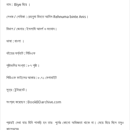
নাম : Biye বিয়ে ।
লেখক / লেখিকা : রেহনুমা বিনতে আনিস Rehnuma binte Anis।
বিভাগ / জেনার : ইসলামি আদর্শ ও মতবাদ।
ভাষা : বাংলা ।
বইয়ের ফর্ম্যাট : পিডিএফ
পৃষ্ঠাগুলির সংখ্যা : ৮৭ পৃষ্ঠা।
পিডিএফ ফাইলের আকার : ৮.৭১ মেগাবাইট
সূত্র : ইন্টারনেট।
সংগ্রহ করেছেন :
BookBDarchive.com
প্রায়ই দেখা যায় যিনি শাশুড়ি হন তার পূর্বের কোনাে অভিজ্ঞতা থাকে না। মেয়ে বিয়ে দিলে তবুও
কালেভদ্রে