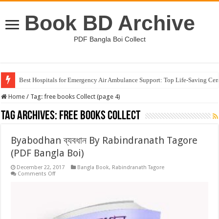
Book BD Archive
PDF Bangla Boi Collect
Best Hospitals for Emergency Air Ambulance Support: Top Life-Saving Cen
Home
/
Tag:
free books Collect
(page 4)
Tag Archives:
free books Collect
Byabodhan ব্যবধান By Rabindranath Tagore
(PDF Bangla Boi)
December 22, 2017
Bangla Book
,
Rabindranath Tagore
on
Comments Off
Byabodhan
ব্যবধান
By
Rabindranath
Tagore
(PDF
Bangla