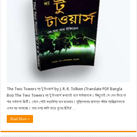
The Two Towers দ্য টু টাওয়ার্স by J. R. R. Tolkien (Translate PDF Bangla
Boi) The Two Towers দ্য টু টাওয়ার্স রুখতেই হবে সাউরানকে। কিছুতেই সে যেন ফিরে না
পায় সর্বনাশা রিংটি। পেলে গােটা মধ্যবিশ্ব হবে ছারখার। মুক্তিপথের ক্লান্ত পথিক শ্যন্ত্রিাসফকে
এসব বড় ভাবাচ্ছে। তার ওপর কাটা ঘায়ে নুনের ছিটার’ …
Read More »