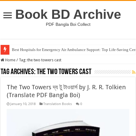
Book BD Archive
PDF Bangla Boi Collect
Best Hospitals for Emergency Air Ambulance Support: Top Life-Saving Cen
Home
/
Tag:
the two towers cast
Tag Archives:
the two towers cast
The Two Towers দ্য টু টাওয়ার্স by J. R. R. Tolkien
(Translate PDF Bangla Boi)
January 10, 2018
Translation Books
0