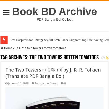
Book BD Archive
PDF Bangla Boi Collect
Best Hospitals for Emergency Air Ambulance Support: Top Life-Saving Cen
Home
/
Tag:
the two towers rotten tomatoes
Tag Archives:
the two towers rotten tomatoes
The Two Towers দ্য টু টাওয়ার্স by J. R. R. Tolkien
(Translate PDF Bangla Boi)
January 10, 2018
Translation Books
0