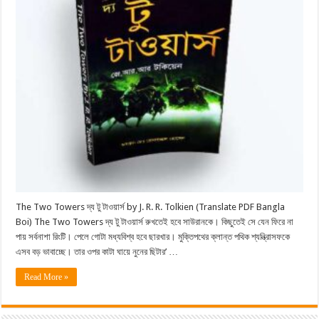
The Two Towers দ্য টু টাওয়ার্স by J. R. R. Tolkien (Translate PDF Bangla
Boi) The Two Towers দ্য টু টাওয়ার্স রুখতেই হবে সাউরানকে। কিছুতেই সে যেন ফিরে না
পায় সর্বনাশা রিংটি। পেলে গােটা মধ্যবিশ্ব হবে ছারখার। মুক্তিপথের ক্লান্ত পথিক শ্যন্ত্রিাসফকে
এসব বড় ভাবাচ্ছে। তার ওপর কাটা ঘায়ে নুনের ছিটার’ …
Read More »