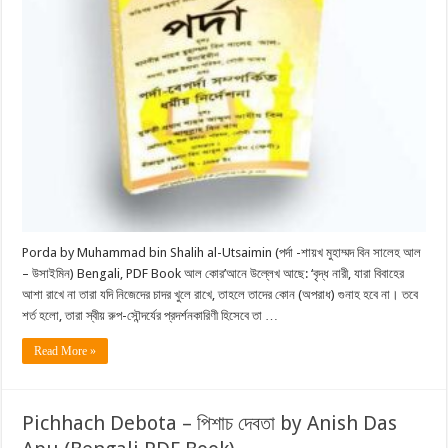
Porda by Muhammad bin Shalih al-Utsaimin (পর্দা -শায়খ মুহাম্মদ বিন সালেহ আল
– উসাইমিন) Bengali, PDF Book আল কোর’আনে উল্লেখ আছে: ‘বৃদ্ধ নারী, যারা বিবাহের
আশা রাখে না তারা যদি নিজেদের চাদর খুলে রাখে, তাহলে তাদের কোন (অপরাধ) গুনাহ হবে না। তবে
শর্ত হলো, তারা স্বীয় রুপ-সৌন্দর্যের প্রদর্শনকারিণী হিসেবে তা …
Read More »
Pichhach Debota – পিশাচ দেবতা by Anish Das