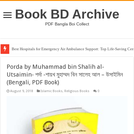
Book BD Archive
PDF Bangla Boi Collect
Best Hospitals for Emergency Air Ambulance Support: Top Life-Saving Cen
Porda by Muhammad bin Shalih al-
Utsaimin- পর্দা -শায়খ মুহাম্মদ বিন সালেহ আল – উসাইমিন
(Bengali, PDF Book)
August 9, 2018
Islamic Books
,
Religious Books
0