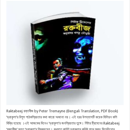
Raktabeej রক্তবীজ by Peter Tremayne (Bengali Translation, PDF Book)
‘ড্রাকুলা’র বিপুল পাঠকপ্রিয়তার কথা কারো অজানা নয়। এই হরর উপন্যাসটি কয়েক মিলিয়ন কপি
বিক্রি হয়েছে ।এই আজকের দিনেও ‘ড্রাকুলা’র জনপ্রিয়তার তুঙ্গে। পিটার ট্রিমেনের Raktabeej
‘রক্তবীজ’ মূলত ‘ড্রাকুলা’র প্রিক্যুয়েল। কুখ্যাত কাউন্ট ড্রাকুলার কনিষ্ঠ পুত্র স্বয়ং মিচেলিনোর