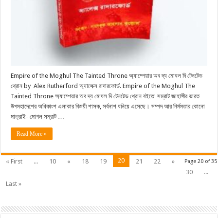
Empire of the Moghul The Tainted Throne অ্যাম্পেয়ার অব দ্য মোঘল দি টেনটেড
থ্রোন by Alex Rutherford অ্যালেক্স রাদারফোর্ড. Empire of the Moghul The
Tainted Throne অ্যাম্পেয়ার অব দ্য মোঘল দি টেনটেড থ্রোন বইতে সম্রাট জাহাঙ্গীর ভারত
উপমহাদেশের অধিকাংশ এলাকার বিজয়ী শাসক, সর্বনাশ ঘনিয়ে এসেছে। সম্পদ আর নির্মমতার কোনাে
মাত্রাই- মােগল সম্রাট …
Read More »
20
« First
...
10
«
18
19
21
22
»
Page 20 of 35
30
...
Last »