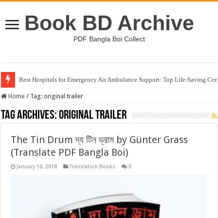
Book BD Archive
PDF Bangla Boi Collect
Best Hospitals for Emergency Air Ambulance Support: Top Life-Saving Cen
Home
/
Tag:
original trailer
Tag Archives:
original trailer
The Tin Drum দ্য টিন ড্রাম by Günter Grass
(Translate PDF Bangla Boi)
January 10, 2018
Translation Books
0