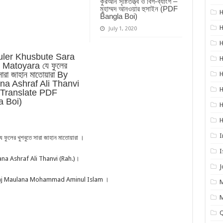
কুরআন সৃষ্টিতত্ত্ব ও বিগ-ব্যাংগ –
মুহাম্মদ আনওয়ার হুসাইন (PDF
H
Bangla Boi)
H
July 1, 2020
H
H
H
I
লের খুশবুতে সারা জাহান মাতোয়ারা ।
I
olana Ashraf Ali Thanvi (Rah.)।
ম Alhaj Maulana Mohammad Aminul Islam ।
M
Q