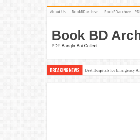
About Us
BookBDarchive
BookBDarchive – PDF
Book BD Arch
PDF Bangla Boi Collect
Breaking News
Best Hospitals for Emergency A