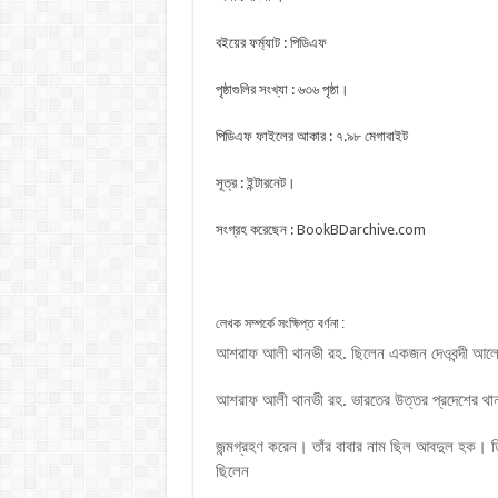
বইয়ের ফর্ম্যাট : পিডিএফ
পৃষ্ঠাগুলির সংখ্যা : ৬৩৬ পৃষ্ঠা।
পিডিএফ ফাইলের আকার : ৭.৯৮ মেগাবাইট
সূত্র : ইন্টারনেট।
সংগ্রহ করেছেন :
BookBDarchive.com
লেখক সম্পর্কে সংক্ষিপ্ত বর্ণনা :
আশরাফ আলী থানভী রহ. ছিলেন একজন দেওবন্দী আলেম
আশরাফ আলী থানভী রহ. ভারতের উত্তর প্রদেশের থানা
জন্মগ্রহণ করেন। তাঁর বাবার নাম ছিল আবদুল হক।
ছিলেন