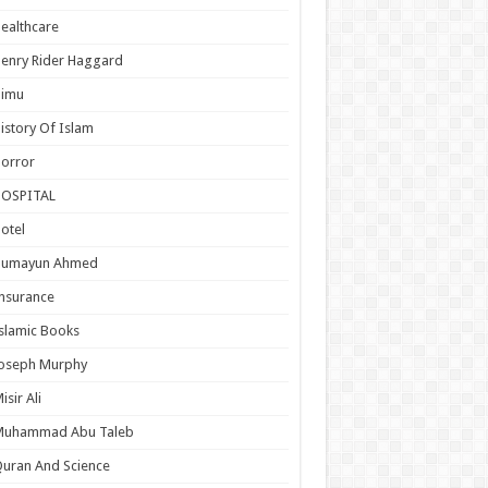
ealthcare
enry Rider Haggard
Himu
istory Of Islam
orror
HOSPITAL
otel
Humayun Ahmed
nsurance
slamic Books
Joseph Murphy
isir Ali
Muhammad Abu Taleb
uran And Science