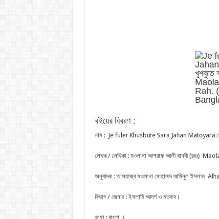
বইয়ের বিবরণ :
নাম : Je fuler Khusbute Sara Jahan Matoyara যে ফু
লেখক / লেখিকা : মওলানা আশরাফ আলী থানবী (রহঃ) Ma
অনুবাদক : আলহাজ্ব মওলানা মোহাম্মদ আমিনুল ইসলা
বিভাগ / জেনার : ইসলামি আদর্শ ও মতবাদ।
ভাষা : বাংলা ।