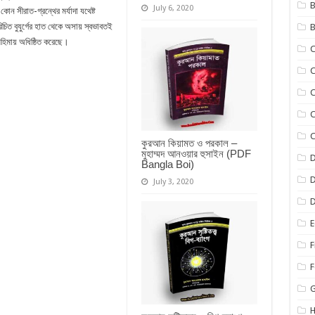
B
July 6, 2020
ন সীরাত-গ্রন্থের মর্যাদা যথেষ্ট
িত বুযুর্গের হাত থেকে অসায় স্বভাবতই
B
মহিমায় অধিষ্ঠিত করেছে।
C
C
C
C
কুরআন কিয়ামত ও পরকাল –
মুহাম্মদ আনওয়ার হুসাইন (PDF
D
Bangla Boi)
D
July 3, 2020
E
F
F
H