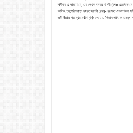
দাবীদার এ কারণে যে, এর লেখক হযরত থানবী (রহঃ) এমনিতে যে কো
অধিক, তদুপরি মরহুম হযরত থানবী (রহঃ)-এর মত এক সর্বজন পরিচ
এই সীরাত গ্রন্থের মর্যাদা বৃদ্ধি পেয়ে এ কিতাব খানিকে অনন্য 