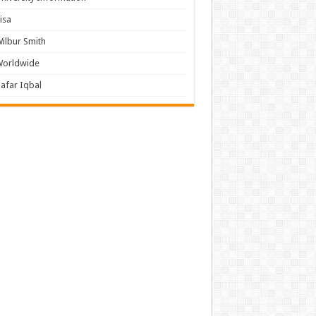
isa
ilbur Smith
Worldwide
afar Iqbal