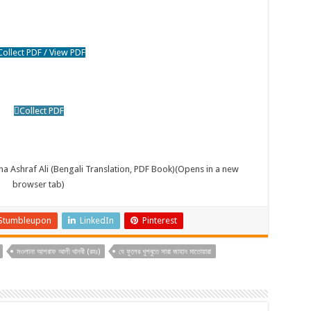
Collect PDF / View PDF
Collect PDF
ana Ashraf Ali (Bengali Translation, PDF Book)
(Opens in a new
browser tab)
Stumbleupon
LinkedIn
Pinterest
মওলানা আশরাফ আলী থানবী (রহঃ)
যে ফুলের খুশবুতে সারা জাহান মাতোয়ারা