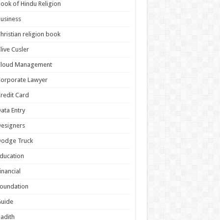
ook of Hindu Religion
usiness
hristian religion book
live Cusler
Cloud Management
orporate Lawyer
redit Card
ata Entry
esigners
Dodge Truck
ducation
inancial
oundation
Guide
adith