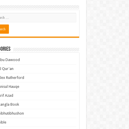
ories
Abu Dawood
l Qur'an
lex Rutherford
nisul Hauqe
rif Azad
Bangla Book
ibhutibhushon
ible