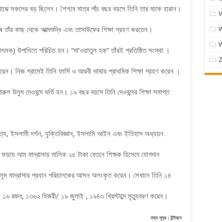
াঝে সকলের বড় ছিলেন। শৈশবে মাত্র পাঁচ বছর বয়সে তিনি তার মাকে হারান।
V
তাঁর কাছ থেকে আত্মশুদ্ধি এবং তাসাউফের শিক্ষা গ্রহণ করতেন।
W
কিৎসক) উপাধিতে পরিচিত হন। “দা’ওয়াতুল হক” তাঁরই প্রতিষ্ঠিত সংস্থা ।
Z
রেন। নিজ গ্রামেই তিনি ফার্সি ও আরবী ভাষার প্রাথমিক শিক্ষা গ্রহণ করেন ।
দারুল উলুম দেওবন্দে ভর্তি হন। ১৯ বছর বয়সে তিনি দেওবন্দের শিক্ষা সমাপ্ত
িত্য, ইসলামী দর্শন, যুক্তিবিজ্ঞান, ইসলামি আইন এবং ইতিহাস অধ্যয়ন
 ফয়যে আম মাদ্রাসায় মাসিক ২৫ টাকা বেতনে শিক্ষক হিসেবে যোগদান
উলূম মাদ্রাসার প্রধান পরিচালকের আসন অলংকৃত করেন। সেখানে তিনি ১৪
১৬ রজব, ১৩৬২ হিজরী/ ১৯ জুলাই , ১৯৪৩ খ্রিস্টাব্দে মৃত্যুবরণ করেন।
তথ্য সূত্র : ইন্টারনে