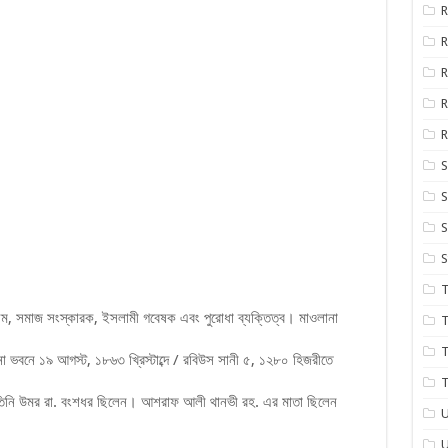
R
R
R
R
S
S
S
S
T
, সমাজ সংস্কারক, ইসলামী গবেষক এবং পুরোধা ব্যক্তিত্ব। মাওলানা
T
T
 ভবনে ১৯ আগস্ট, ১৮৬৩ খ্রিস্টাব্দে / রবিউস সানী ৫, ১২৮০ হিজরীতে
T
 তিনি উমর রা. বংশধর ছিলেন। আশরাফ আলী থানভী রহ. এর মাতা ছিলেন
U
U