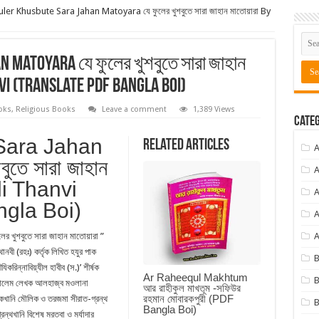
uler Khusbute Sara Jahan Matoyara যে ফুলের খুশবুতে সারা জাহান মাতোয়ারা By
n Matoyara যে ফুলের খুশবুতে সারা জাহান
vi (Translate PDF Bangla Boi)
oks
,
Religious Books
Leave a comment
1,389 Views
Categ
 Sara Jahan
Related Articles
ুতে সারা জাহান
A
li Thanvi
A
ngla Boi)
A
ুশবুতে সারা জাহান মাতোয়ারা ”
A
নবী (রহঃ) কর্তৃক লিখিত হযুর পাক
করিন্নাবিয়্যীল হাবীব (স.)’ শীর্ষক
Ar Raheequl Makhtum
B
ট আলেম লেখক আলহাজ্ব মওলানা
আর রাহীকুল মাখতূম -সফিউর
রহমান মোবারকপুরী (PDF
কখানি মৌলিক ও তরজমা সীরাত-গ্রন্থ
B
Bangla Boi)
রন্থখানি বিশেষ মরতবা ও মর্যাদার