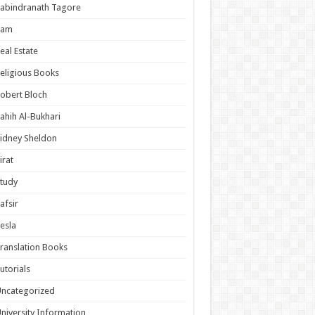
abindranath Tagore
Ram
eal Estate
eligious Books
obert Bloch
ahih Al-Bukhari
idney Sheldon
irat
tudy
afsir
esla
ranslation Books
utorials
ncategorized
niversity Information